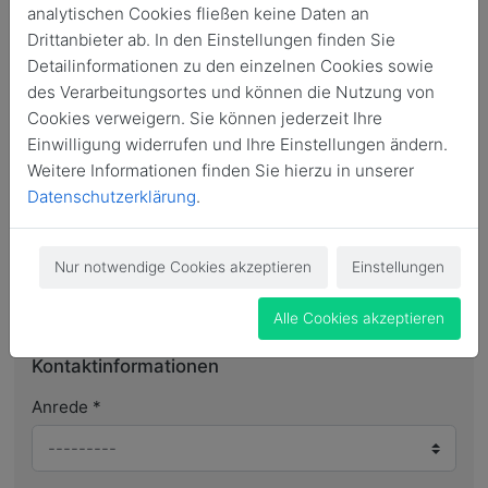
Alhumni.net Studien- und Berufsinformationsabend
analytischen Cookies fließen keine Daten an
Das Fußballturnier der Ehemaligen
Drittanbieter ab. In den Einstellungen finden Sie
Das Ehemaligenwochenende in Waldbröl
Detailinformationen zu den einzelnen Cookies sowie
des Verarbeitungsortes und können die Nutzung von
Aktuelle Veranstaltungen findet ihr
hier
Cookies verweigern. Sie können jederzeit Ihre
Einwilligung widerrufen und Ihre Einstellungen ändern.
Einen Überblick über Veranstaltungen an der Schule findet
Weitere Informationen finden Sie hierzu in unserer
ihr auf der
Schulseite
Datenschutzerklärung
.
Du bist noch nicht Mitglied bei Alhumni.net? Dann kannst
Nur notwendige Cookies akzeptieren
Einstellungen
Du Dich hier registrieren und wirst nach einer Überprüfung
durch uns freigeschaltet:
Alle Cookies akzeptieren
Kontaktinformationen
Anrede
*