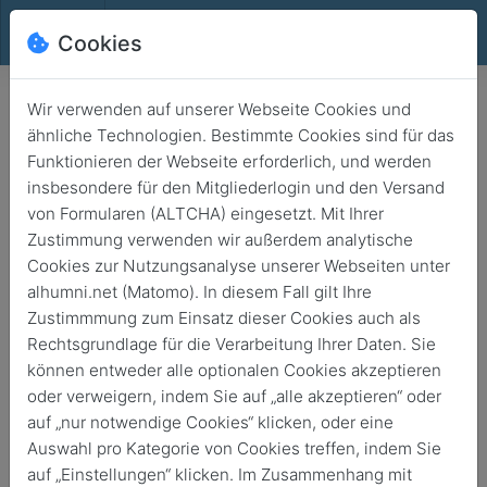
Alhumni.net
Cookies
Wir verwenden auf unserer Webseite Cookies und
ähnliche Technologien. Bestimmte Cookies sind für das
Funktionieren der Webseite erforderlich, und werden
insbesondere für den Mitgliederlogin und den Versand
von Formularen (ALTCHA) eingesetzt. Mit Ihrer
Zustimmung verwenden wir außerdem analytische
Cookies zur Nutzungsanalyse unserer Webseiten unter
alhumni.net (Matomo). In diesem Fall gilt Ihre
Veranstaltungsformate bei
Zustimmmung zum Einsatz dieser Cookies auch als
Alhumni.net
Rechtsgrundlage für die Verarbeitung Ihrer Daten. Sie
können entweder alle optionalen Cookies akzeptieren
Über die Jahre haben wir eine ganze Reihe von
oder verweigern, indem Sie auf „alle akzeptieren“ oder
erfolgreichen Veranstaltungsformaten für Ehemalige, aber
auf „nur notwendige Cookies“ klicken, oder eine
gerade auch von Ehemaligen für die Schülerinnen und
Auswahl pro Kategorie von Cookies treffen, indem Sie
Schüler etabliert wie
auf „Einstellungen“ klicken. Im Zusammenhang mit