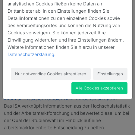
ausräumen möchte
analytischen Cookies fließen keine Daten an
Drittanbieter ab. In den Einstellungen finden Sie
EINSTIEG.com - Ausbildung, Studium und Beruf
Detailinformationen zu den einzelnen Cookies sowie
Privates Angebot der EINSTIEG GmbH mit regelmäßigen
des Verarbeitungsortes und können die Nutzung von
aktuellen Information zum Übergang von Schule zu
Cookies verweigern. Sie können jederzeit Ihre
Studium und Beruf
Einwilligung widerrufen und Ihre Einstellungen ändern.
Abitur und Studium - Abitur, Studium und
Weitere Informationen finden Sie hierzu in unserer
Fördermöglichkeiten
Datenschutzerklärung
.
Privates Angebot der Blue Arrow Media UG GmbH. Von
Abituraufgaben bis zum Abinotenrechner, über
Studieneignungstest, -wahl, -platzsuche, -abschluss bis
Nur notwendige Cookies akzeptieren
Einstellungen
zur Studienfinanzierung. Die GmbH finanziert sich über die
Alle Cookies akzeptieren
Platzierung von Werbung. Alle Angaben sind ohne Gewähr.
Informationssystem Studienwahl & Arbeitsmarkt (ISA)
Das ISA verknüpft Informationen aus der Hochschulstatistik
und der Arbeitsmarktforschung und bewertet diese, um bei
der Qual der Studienwahl im Hinblick auf eine
arbeitsmarktorientierte Entscheidung zu helfen.