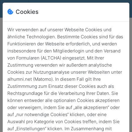
Alhumni.net
Cookies
Wir verwenden auf unserer Webseite Cookies und
Schule
ähnliche Technologien. Bestimmte Cookies sind für das
Homepage des Humboldt-Gymnasiums
Funktionieren der Webseite erforderlich, und werden
Verein der Ehemaligen und Freunde des Humboldt-
insbesondere für den Mitgliederlogin und den Versand
Gymnasiums Düsseldorf
von Formularen (ALTCHA) eingesetzt. Mit Ihrer
Das ehemalige Lise-Meitner Gymnasium
Zustimmung verwenden wir außerdem analytische
Webangebote mit Berufs- und Studieninformationen:
Cookies zur Nutzungsanalyse unserer Webseiten unter
Linkliste des Bildungsservers zur Studienwahl
alhumni.net (Matomo). In diesem Fall gilt Ihre
Liste mit Verweisen zu den Klassikern, z.B. Studien- und
Zustimmmung zum Einsatz dieser Cookies auch als
Berufswahl, Studieren im Netz, Hochschulkompass und
Rechtsgrundlage für die Verarbeitung Ihrer Daten. Sie
dem Informationssystem Studienwahl und Arbeitsmarkt
können entweder alle optionalen Cookies akzeptieren
(ISA)
oder verweigern, indem Sie auf „alle akzeptieren“ oder
Netzwerk Wege ins Studium
auf „nur notwendige Cookies“ klicken, oder eine
Gemeinsame Initiative mehrerer staatlicher Institutionen
Auswahl pro Kategorie von Cookies treffen, indem Sie
und Verbände, die Hemmnisse auf dem Weg ins Studium
auf „Einstellungen“ klicken. Im Zusammenhang mit